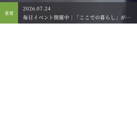
2026.07.24
2
重要
毎日イベント開催中｜「ここでの暮らし」がよく分かる8月のご案内 2026
私たちは、在宅介護を行う中でさまざまな方々と出会
いました。ご自宅での生活が難しくなった方でも快適
に過ごしていただけるよう、介護付有料老人ホーム
「エテルノテレサ浜寺元町」を開設しました。セルビ
スでは、ご入居者様の大事なお時間を、自由に、のび